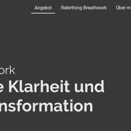
Angebot
Rebirthing Breathwork
Über m
ork
e Klarheit und
ansformation