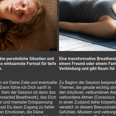
Eine transformative Breathwor
ine persönliche Situation und
einem Freund oder einem Famil
s wirksamste Format für tiefe
Verbindung und gibt Raum f
n.
Zu Beginn der Session bespre
 wir Deine Ziele und eventuelle
Themen, die gerade wichtig sin
Dann führe ich Dich sanft in
den intuitiven, verbundenen At
. Kern der Session ist dann das
verbundene Atmen (Conscious 
nnected Breathwork), das Dich
in einen Zustand tiefer körper
cher und mentaler Entspannung
versetzt. In diesem Bewusstsei
hast Du dann Zugang zu tiefen
Gefühlen, Mustern und verborge
en Emotionen, die Deine