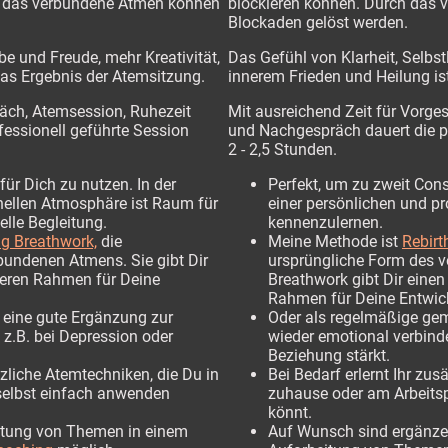
blockieren können. Durch das
h das verbundene Atmen können
Blockaden gelöst werden.
Das Gefühl von Klarheit, Selbst
be und Freude, mehr Kreativität,
innerem Frieden und Heilung is
das Ergebnis der Atemsitzung.
Mit ausreichend Zeit für Vorge
räch, Atemsession, Ruhezeit
und Nachgespräch dauert die p
fessionell geführte Session
2 - 2,5 Stunden.
Perfekt, um zu zweit Con
für Dich zu nutzen. In der
einer persönlichen und p
nellen Atmosphäre ist Raum für
kennenzulernen.
elle Begleitung.
Meine Methode ist
Rebirt
ng Breathwork,
die
ursprüngliche Form des 
bundenen Atmens. Sie gibt Dir
Breathwork gibt Dir einen
cheren Rahmen für Deine
Rahmen für Deine Entwic
Oder als regelmäßige ge
 eine gute Ergänzung zur
wieder emotional verbinde
z.B. bei Depression oder
Beziehung stärkt.
Bei Bedarf erlernt Ihr zus
tzliche Atemtechniken, die Du in
zuhause oder am Arbeits
selbst einfach anwenden
könnt.
Auf Wunsch sind ergänzen
itung von Themen in einem