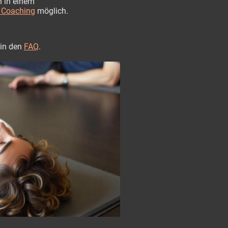
 in einem
n Coaching
möglich.
 in den
FAQ
.