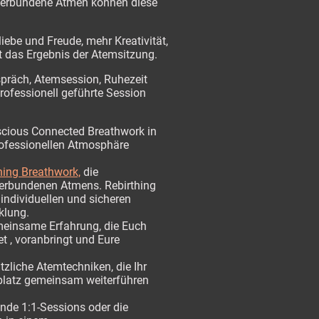
 verbundene Atmen können diese
liebe und Freude, mehr Kreativität,
t das Ergebnis der Atemsitzung.
spräch, Atemsession, Ruhezeit
rofessionell geführte Session
scious Connected Breathwork in
rofessionellen Atmosphäre
hing Breathwork,
die
verbundenen Atmens. Rebirthing
 individuellen und sicheren
klung.
meinsame Erfahrung, die Euch
t , voranbringt und Eure
ätzliche Atemtechniken, die Ihr
platz gemeinsam weiterführen
de 1:1-Sessions oder die